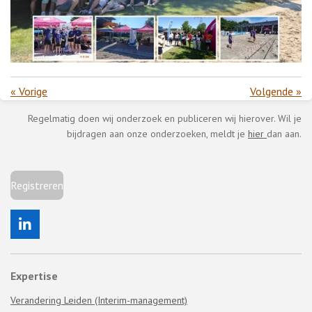
«
Vorige
Volgende
»
Regelmatig doen wij onderzoek en publiceren wij hierover. Wil je
bijdragen aan onze onderzoeken, meldt je
hier
dan aan.
Registreren
L
i
n
k
Expertise
e
d
Verandering Leiden (Interim-management)
I