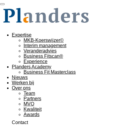
Ga
direct
naar
de
hoofdinhoud
Expertise
MKB-Koerswijzer©
Interim management
Veranderadvies
Business Fitscan®
Experience
Planders Academy
Business Fit Masterclass
Nieuws
Werken bij
Over ons
Team
Partners
MVO
Kwaliteit
Awards
Contact