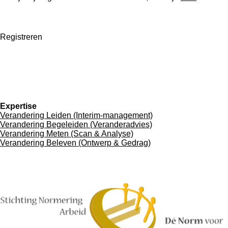
Registreren
L
i
n
k
Expertise
e
Verandering Leiden (Interim-management)
d
Verandering Begeleiden (Veranderadvies)
I
Verandering Meten (Scan & Analyse)
n
Verandering Beleven (Ontwerp & Gedrag)