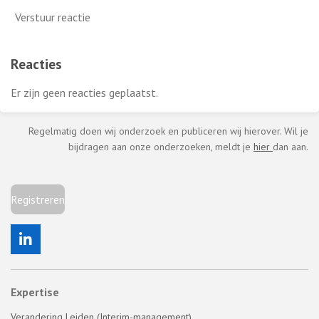
Verstuur reactie
Reacties
Er zijn geen reacties geplaatst.
Regelmatig doen wij onderzoek en publiceren wij hierover. Wil je
bijdragen aan onze onderzoeken, meldt je
hier
dan aan.
Registreren
L
i
n
k
Expertise
e
d
Verandering Leiden (Interim-management)