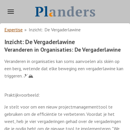
Ga
direct
naar
de
Expertise
»
Inzicht: De Vergaderlawine
hoofdinhoud
Inzicht: De Vergaderlawine
Veranderen in Organisaties: De Vergaderlawine
Veranderen in organisaties kan soms aanvoelen als skiën op
een berg, wetende dat elke beweging een vergaderlawine kan
triggeren. 🎿🏔️
Praktijkvoorbeeld:
Je stelt voor om een nieuw projectmanagementtool te
gebruiken om de efficiëntie te verbeteren. Voordat je het
weet, heb je vier vergaderingen gehad over de vergaderingen
die je nodig hebt om de nieuwe tool te implementeren. "We