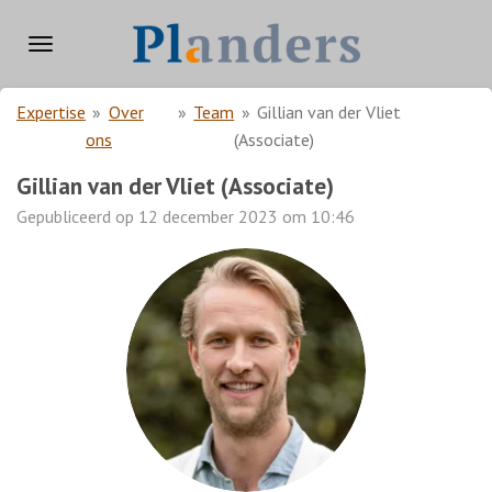
Ga
direct
naar
de
Expertise
»
Over
»
Team
»
Gillian van der Vliet
hoofdinhoud
ons
(Associate)
Gillian van der Vliet (Associate)
Gepubliceerd op 12 december 2023 om 10:46