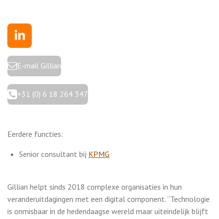
L
i
n
E-mail Gillian
k
e
+31 (0) 6 18 264 347
d
I
n
Eerdere functies:
Senior consultant bij
KPMG
Gillian helpt sinds 2018 complexe organisaties in hun
veranderuitdagingen met een digital component. “Technologie
is onmisbaar in de hedendaagse wereld maar uiteindelijk blijft