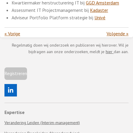
Kwartiermaker herstructurering IT bij
GGD Amsterdam
Assessment IT Projectmanagement bij
Kadaster
Adviseur Portfolio Platform strategie bij
Univé
«
Vorige
Volgende
»
Regelmatig doen wij onderzoek en publiceren wij hierover. Wil je
bijdragen aan onze onderzoeken, meldt je
hier
dan aan.
Registreren
L
i
n
k
Expertise
e
d
Verandering Leiden (Interim-management)
I
n